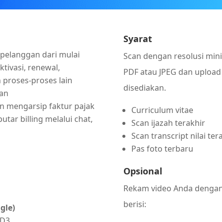
Syarat
elanggan dari mulai
Scan dengan resolusi min
ivasi, renewal,
PDF atau JPEG dan upload
 proses-proses lain
disediakan.
an
 mengarsip faktur pajak
Curriculum vitae
ar billing melalui chat,
Scan ijazah terakhir
Scan transcript nilai ter
Pas foto terbaru
Opsional
Rekam video Anda dengan 
berisi:
gle)
/D3