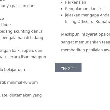
Perkenalan
 punya passion dan
Pengalaman dan skill
Jelaskan mengapa Anda 
ce
Billing Officer di Ruma
 latar
bidang akunting dan IT
Meskipun ini syarat opsion
ki pengalaman di bidang
sangat memudahkan team
memberikan penilaian awa
ngan baik, sopan, dan
baik secara lisan maupun
Apply >>
lu belajar dan
etik minimal 40 wpm
ate, diutamakan yang