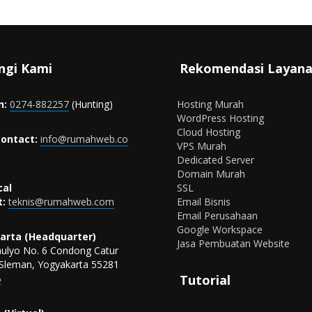
ngi Kami
Rekomendasi Layan
n:
0274-882257
(Hunting)
Hosting Murah
WordPress Hosting
Cloud Hosting
ontact:
info@rumahweb.co
VPS Murah
Dedicated Server
Domain Murah
cal
SSL
:
teknis@rumahweb.com
Email Bisnis
Email Perusahaan
Google Workspace
arta (Headquarter)
Jasa Pembuatan Website
omulyo No. 6 Condong Catur
Sleman, Yogyakarta 55281
Tutorial
p